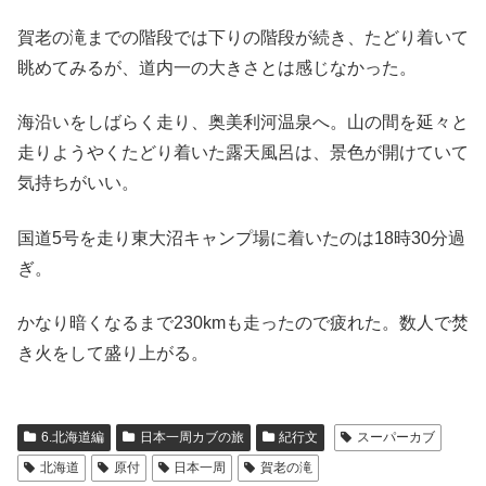
賀老の滝までの階段では下りの階段が続き、たどり着いて
眺めてみるが、道内一の大きさとは感じなかった。
海沿いをしばらく走り、奥美利河温泉へ。山の間を延々と
走りようやくたどり着いた露天風呂は、景色が開けていて
気持ちがいい。
国道5号を走り東大沼キャンプ場に着いたのは18時30分過
ぎ。
かなり暗くなるまで230kmも走ったので疲れた。数人で焚
き火をして盛り上がる。
6.北海道編
日本一周カブの旅
紀行文
スーパーカブ
北海道
原付
日本一周
賀老の滝