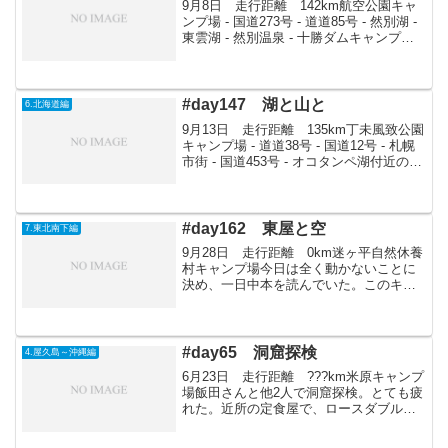
9月8日 走行距離 142km航空公園キャ
ンプ場 - 国道273号 - 道道85号 - 然別湖 -
東雲湖 - 然別温泉 - 十勝ダムキャンプ場9
時30分頃出発。然別湖を目指し道を戻
る。かなりうねうねとした道を走り、東
雲湖入り口に11頃到着...
#day147 湖と山と
6.北海道編
9月13日 走行距離 135km丁未風致公園
キャンプ場 - 道道38号 - 国道12号 - 札幌
市街 - 国道453号 - オコタンペ湖付近の空
き地10時前にキャンプ場出発。札幌へ向
かう。札幌では赤レンガ庁舎・時計台な
どみつつ、支笏湖へ。今...
#day162 東屋と空
7.東北南下編
9月28日 走行距離 0km迷ヶ平自然休養
村キャンプ場今日は全く動かないことに
決め、一日中本を読んでいた。このキャ
ンプ場には東屋がある。そこは舞台のよ
うに一段高くなっていて、佇んでいると
とても気持ちがいい。昨日買った本を3冊
ほど読みあさり、...
#day65 洞窟探検
4.屋久島～沖縄編
6月23日 走行距離 ???km米原キャンプ
場飯田さんと他2人で洞窟探検。とても疲
れた。近所の定食屋で、ロースダブル定
食なぞ食べてみる。沖縄のとんかつは薄
くて大きい。なんか最近調子に乗りすぎ