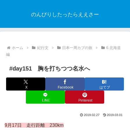
のんびりしたったらええさー
ホーム
紀行文
日本一周カブの旅
6.北海道
編
#day151 胸を打ちつつ名水へ
X
Facebook
はてブ
LINE
Pinterest
2019.02.27
2019.03.01
9月17
日 走行距離 230km