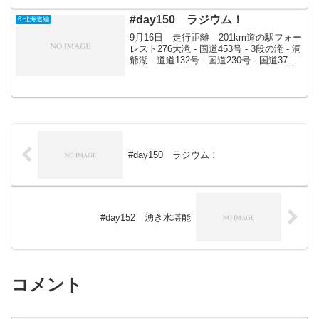
てる。今回の旅は人から何かを得る旅。
人に与えるのは...
#day150 ラジウム！
6.北海道編
9月16日 走行距離 201km道の駅フォー
レスト276大滝 - 国道453号 - 3段の滝 - 洞
爺湖 - 道道132号 - 国道230号 - 国道37号 -
国道230号 - 国道5号 - 二股ラジウム温泉 -
道道523号 - 大平海...
#day150 ラジウム！
#day152 湧き水堪能
コメント