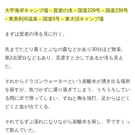
大平海岸キャンプ場 – 賀老の滝 – 国道229号 – 国道230号
– 奥美利河温泉 – 国道5号 – 東大沼キャンプ場
まずは賀老の滝を見に行く。
先までたどり着くとぶなの森などがあり30分ほど散策。
第2点望台などもあり、見渡すと少しであるが滝も見え
た。
それからドラゴンウォーターという炭酸水が湧き出る場所
を探すが、気づかずに通り過ぎてしまう。うろうろしてい
る間に沢で滑ってしまい、すねと胸を強打。足からはどく
どくと血が出てくる。
それでもずぶ濡れになりながら炭酸水を探し、手ですくっ
て飲んでいた。