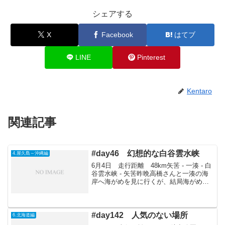
シェアする
X
Facebook
はてブ
LINE
Pinterest
Kentaro
関連記事
#day46 幻想的な白谷雲水峡
4.屋久島～沖縄編
6月4日 走行距離 48km矢筈 - 一湊 - 白
谷雲水峡 - 矢筈昨晩高橋さんと一湊の海
岸へ海がめを見に行くが、結局海がめに
遭うことはできず。しかし、地元のボラ
ンティアの人たちが、先日産んだ卵を移
動させるみたいなので同行したところ、
なんと...
#day142 人気のない場所
6.北海道編