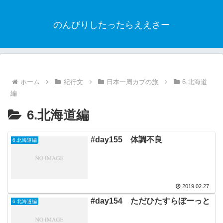
のんびりしたったらええさー
ホーム
紀行文
日本一周カブの旅
6.北海道
編
6.北海道編
#day155 体調不良
6.北海道編
2019.02.27
#day154 ただひたすらぼーっと
6.北海道編