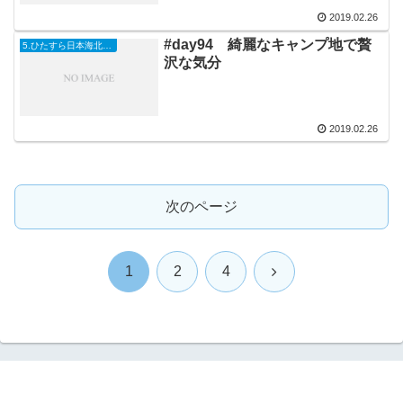
2019.02.26
#day94 綺麗なキャンプ地で贅
5.ひたすら日本海北上編
沢な気分
2019.02.26
次のページ
次
1
2
4
へ