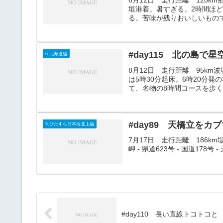
6月12日 走行距離 120km那覇
垣港着。暑すぎる。2時間ほど
る。苦味が残りおいしいものでは
#day115 北の島で星
6.北海道編
8月12日 走行距離 95km波堤
は5時30分起床。6時20分
て、名物の8時間コースを歩くた
#day89 天橋立をカ
5.ひたすら日本海北上編
7月17日 走行距離 186km堤防 
岬 - 県道623号 - 国道178号 
#day110 長い直線トコトコと