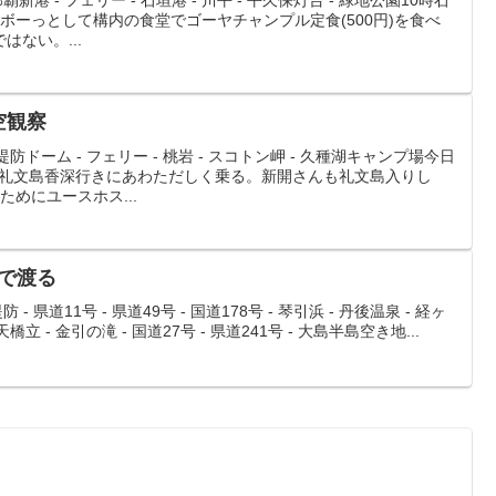
新港 - フェリー - 石垣港 - 川平 - 平久保灯台 - 緑地公園10時石
ボーっとして構内の食堂でゴーヤチャンプル定食(500円)を食べ
ない。...
空観察
防ドーム - フェリー - 桃岩 - スコトン岬 - 久種湖キャンプ場今日
発の礼文島香深行きにあわただしく乗る。新開さんも礼文島入りし
めにユースホス...
ブで渡る
- 県道11号 - 県道49号 - 国道178号 - 琴引浜 - 丹後温泉 - 経ヶ
- 天橋立 - 金引の滝 - 国道27号 - 県道241号 - 大島半島空き地...