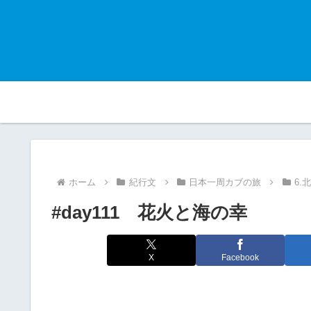
ホーム
紀行文
日本一周カブの旅
6.
#day111 花火と海の幸
X
Facebook