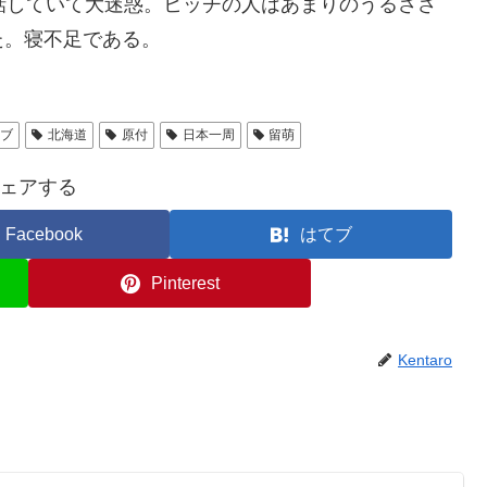
話していて大迷惑。ヒッチの人はあまりのうるささ
た。寝不足である。
カブ
北海道
原付
日本一周
留萌
ェアする
Facebook
はてブ
Pinterest
Kentaro