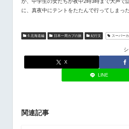
が、中学生の女たちが夜中2時3時まで大声で
に、真夜中にテントをたたんで行ってしまっ
6.北海道編
日本一周カブの旅
紀行文
スーパー
シ
X
LINE
関連記事