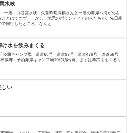
谷雲水峡
 - 一湊 - 白谷雲水峡 - 矢筈昨晩高橋さんと一湊の海岸へ海がめを
うことはできず。しかし、地元のボランティアの人たちが、先日産
で同行したところ、なんと...
雪解け水を飲みまくる
園キャンプ場 - 道道66号 - 道道97号 - 道道478号 - 道道58号 -
9号 - 神威岬 - 子泊海岸キャンプ場10時頃出発。まずは羊蹄山をぐるり
美しい