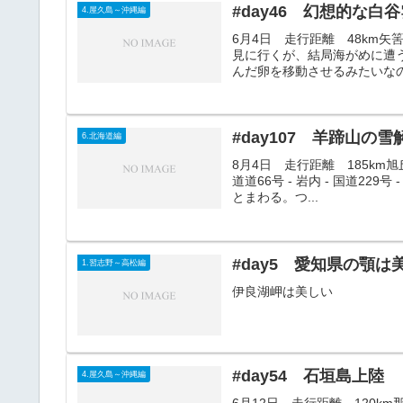
#day46 幻想的な白
4.屋久島～沖縄編
6月4日 走行距離 48km矢筈
見に行くが、結局海がめに遭
んだ卵を移動させるみたいなの
#day107 羊蹄山の
6.北海道編
8月4日 走行距離 185km旭丘公
道道66号 - 岩内 - 国道22
とまわる。つ...
#day5 愛知県の顎は
1.習志野～高松編
伊良湖岬は美しい
#day54 石垣島上陸
4.屋久島～沖縄編