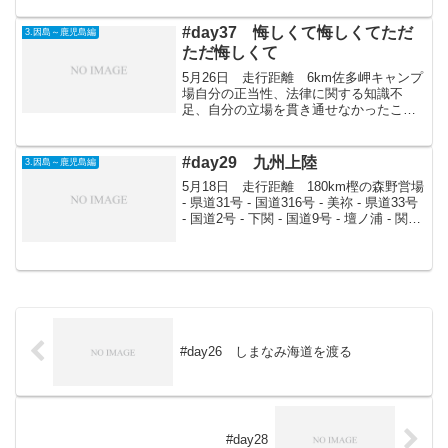
#day37 悔しくて悔しくてただ
3.因島～鹿児島編
ただ悔しくて
5月26日 走行距離 6km佐多岬キャンプ
場自分の正当性、法律に関する知識不
足、自分の立場を貫き通せなかったこ
と、やくざ風のおっさんの思う壺にはま
ってしまった事、すべてが悔しくて情け
なくて。今日は一睡もできなかった。朝
#day29 九州上陸
3.因島～鹿児島編
早くに実家に電話して、...
5月18日 走行距離 180km樫の森野営場
- 県道31号 - 国道316号 - 美祢 - 県道33号
- 国道2号 - 下関 - 国道9号 - 壇ノ浦 - 関門
トンネル - 門司 - 県道72号 - 県道25号 -
国道10号 - 行橋...
#day26 しまなみ海道を渡る
#day28