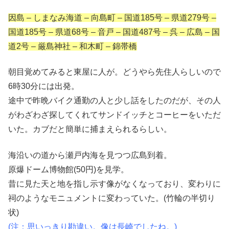
因島 – しまなみ海道 – 向島町 – 国道185号 – 県道279号 –
国道185号 – 県道68号 – 音戸 – 国道487号 – 呉 – 広島 – 国
道2号 – 厳島神社 – 和木町 – 錦帯橋
朝目覚めてみると東屋に人が。どうやら先住人らしいので
6時30分には出発。
途中で昨晩バイク通勤の人と少し話をしたのだが、その人
がわざわざ探してくれてサンドイッチとコーヒーをいただ
いた。カブだと簡単に捕まえられるらしい。
海沿いの道から瀬戸内海を見つつ広島到着。
原爆ドーム博物館(50円)を見学。
昔に見た天と地を指し示す像がなくなっており、変わりに
祠のようなモニュメントに変わっていた。(竹輪の半切り
状)
(注：思いっきり勘違い。像は長崎でしたね。)