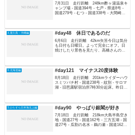
7月31日 走行距離 248km酢ヶ湯温泉キ
ャンプ場 - 国道394号 - 七戸 - 県道8号 -
国道279号 - むつ - 国道338号 - 大間崎キ
ャンプ場目の前の酢ヶ湯温泉(500円)には
いる。酸が名前につく温泉だけあって、
水が目に...
#day48 休日であるのだ
4.屋久島～沖縄編
6月6日 走行距離 42km矢筈今日は気分
も日付も日曜日。よって完全にオフ。日
焼けしたり景色を見たり、高橋さんの三
味線を聞きながら、屋久島の焼酎「三
岳」を飲んで昼まっからヨッパラってい
たりと、屋久島時間を十分に堪能する。
小山さんは昼過ぎから...
#day121 マイナス20度体験
6.北海道編
8月18日 走行距離 201kmライダーハウ
スミツバチ村 - 国道238号 - 紋別 - サロマ
湖 - 旧芭露駅宿泊所7時30分起床。昨日の
残った米で、ご飯と味噌汁を作り朝食を
とる。9時30分頃出発。サロマ湖に向けて
国道238号を南下。海岸...
#day90 やっぱり銀閣が好き
5.ひたすら日本海北上編
7月18日 走行距離 218km大島半島空き
地 - 国道27号 - 国道162号 - 三方五湖 - 国
道27号 - 瓜割の名水 - 鵜の瀬 - 国道162号
- 京都市街 - 金閣 - 銀閣 - 国道367号 - 大
原三千院 - 国道377...