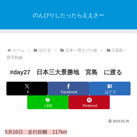
のんびりしたったらええさー
ホーム
紀行文
日本一周カブの旅
3.因島～
鹿児島編
#day27 日本三大景勝地 宮島 に渡る
X
Facebook
はてブ
LINE
Pinterest
2019.02.25
5月16日 走行距離 117km