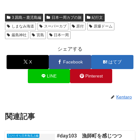
3.因島～鹿児島編
日本一周カブの旅
紀行文
しまなみ海道
スーパーカブ
原付
原爆ドーム
厳島神社
宮島
日本一周
シェアする
X
Facebook
はてブ
LINE
Pinterest
Kentaro
関連記事
#day103 漁師町を感じつつ
5.ひたすら日本海北上編