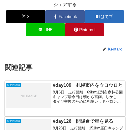
シェアする
X
Facebook
はてブ
LINE
Pinterest
Kentaro
関連記事
#day109 札幌市内をウロウロと
6.北海道編
8月6日 走行距離 69km江別市森林公園
キャンプ場今日は朝から雷雨。しかし、
タイヤ交換のために札幌レッドバロンま
で雨の中行く。ついでにすすきの付近を
プラプラと。すすきの祭りなどやってい
たので、いろいろと社会見学する。食事
は阿部さんと一緒に...
#day126 開陽台で星を見る
6.北海道編
8月23日 走行距離 151km羅臼キャンプ