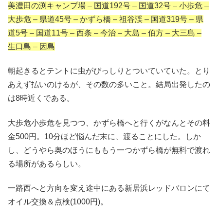
美濃田の渕キャンプ場 – 国道192号 – 国道32号 – 小歩危 –
大歩危 – 県道45号 – かずら橋 – 祖谷渓 – 国道319号 – 県
道5号 – 国道11号 – 西条 – 今治 – 大島 – 伯方 – 大三島 –
生口島 – 因島
朝起きるとテントに虫がびっしりとついていていた。とり
あえず払いのけるが、その数の多いこと。結局出発したの
は8時近くである。
大歩危小歩危を見つつ、かずら橋へと行くがなんとその料
金500円。10分ほど悩んだ末に、渡ることにした。しか
し、どうやら奥のほうにももう一つかずら橋が無料で渡れ
る場所があるらしい。
一路西へと方向を変え途中にある新居浜レッドバロンにて
オイル交換＆点検(1000円)。