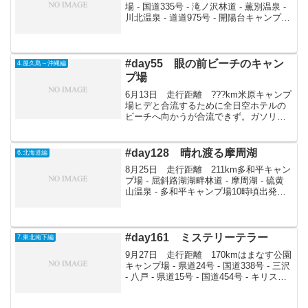
場 - 国道335号 - 滝ノ沢林道 - 薫別温泉 -
川北温泉 - 道道975号 - 開陽台キャンプ場
9時前羅臼キャンプ場出発。海沿いを南
下。左側に国後島を見つつ標津方面へ。
まずは薫別温泉へ。か...
#day55 眼の前ビーチのキャン
4.屋久島～沖縄編
プ場
6月13日 走行距離 ???km米原キャンプ
場ヒデと合流するために全日空ホテルの
ビーチへ向かうが合流できず。ガソリン
も切れていたためビーチのそばにおいて
あるものを2L100円で売ってもらうことが
できた。プラプラしつつ米原キャンプ場
#day128 晴れ渡る摩周湖
6.北海道編
へ向かう。...
8月25日 走行距離 211km多和平キャン
プ場 - 屈斜路湖湖畔林道 - 摩周湖 - 硫黄
山温泉 - 多和平キャンプ場10時頃出発。
今日はテントを張りっぱなしで屈斜路湖
近辺を回る。国道243号を北上。屈斜路湖
湖畔林道に入る。今日は良く晴れ...
#day161 ミステリーテラー
7.東北南下編
9月27日 走行距離 170kmはまなす公園
キャンプ場 - 県道24号 - 国道338号 - 三沢
- 八戸 - 県道15号 - 国道454号 - キリスト
の墓 - 迷ヶ平自然休養村キャンプ場11頃
出発。まずは道を戻り六ヶ所村原燃PRセ