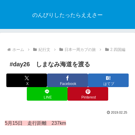
のんびりしたったらええさー
ホーム
紀行文
日本一周カブの旅
2.四国編
#day26 しまなみ海道を渡る
X
Facebook
はてブ
LINE
Pinterest
2019.02.25
5月15日 走行距離 237km