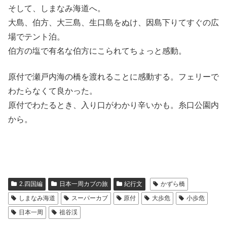
そして、しまなみ海道へ。
大島、伯方、大三島、生口島をぬけ、因島下りてすぐの広
場でテント泊。
伯方の塩で有名な伯方にこられてちょっと感動。
原付で瀬戸内海の橋を渡れることに感動する。フェリーで
わたらなくて良かった。
原付でわたるとき、入り口がわかり辛いかも。糸口公園内
から。
2.四国編
日本一周カブの旅
紀行文
かずら橋
しまなみ海道
スーパーカブ
原付
大歩危
小歩危
日本一周
祖谷渓