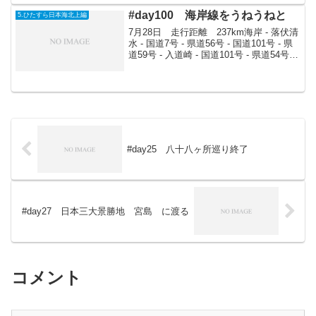
ンタ...
#day100 海岸線をうねうねと
5.ひたすら日本海北上編
7月28日 走行距離 237km海岸 - 落伏清
水 - 国道7号 - 県道56号 - 国道101号 - 県
道59号 - 入道崎 - 国道101号 - 県道54号 -
南の池公園キャンプ場まずは落伏清水
へ。やっぱり冷たくおいしいものであ
る。海...
#day25 八十八ヶ所巡り終了
#day27 日本三大景勝地 宮島 に渡る
コメント