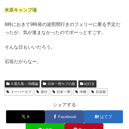
米原キャンプ場
6時におきて9時発の波照間行きのフェリーに乗る予定だ
ったが、気が進まなかったのでボーっとすごす。
そんな日もいいだろう。
石垣だからなー。
4.屋久島～沖縄編
日本一周カブの旅
紀行文
スーパーカブ
原付
日本一周
沖縄
石垣島
シェアする
X
Facebook
はてブ