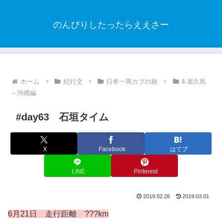
のんびりしたったらええさー
ホーム
紀行文
日本一周カブの旅
4.屋久島
～沖縄編
#day63 石垣タイム
X
Facebook
はてブ
LINE
Pinterest
2019.02.26
2019.03.01
6月21日 走行距離 ???km