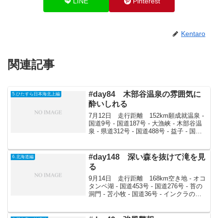
LINE
Pinterest
Kentaro
関連記事
#day84 木部谷温泉の雰囲気に
5.ひたすら日本海北上編
酔いしれる
7月12日 走行距離 152km願成就温泉 -
国道9号 - 国道187号 - 大漁峡 - 木部谷温
泉 - 県道312号 - 国道488号 - 益子 - 国道9
号 - 浜田 - 石見畳ヶ浦 - 石見海岸キャン
プ場雨の中テントをたたみ、8時出...
#day148 深い森を抜けて滝を見
6.北海道編
る
9月14日 走行距離 168km空き地 - オコ
タンペ湖 - 国道453号 - 国道276号 - 苔の
洞門 - 苫小牧 - 国道36号 - インクラの滝 -
登別 - クッタラ湖 - 公園8時過ぎに出発。
まずはオコタンペ湖の登山口へ。峠を
越...