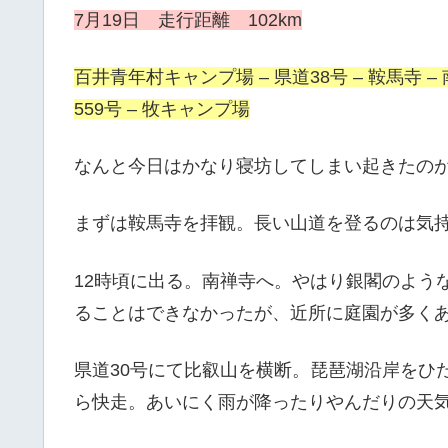
7月19
日 走行距離 102km
百井青年村キャンプ場 – 県道38号 – 鞍馬寺 – 南
559号 – 牧キャンプ場
なんと今日はかなり寝坊してしまい起きたのが
まずは鞍馬寺を拝観。長い山道を登るのは気
12時頃に出る。南禅寺へ。やはり銀閣のよう
ることはできなかったが、近所に庭園が多く
県道30号にて比叡山を横断。琵琶湖沿岸をひた
ら快走。あいにく雨が降ったりやんだりの天