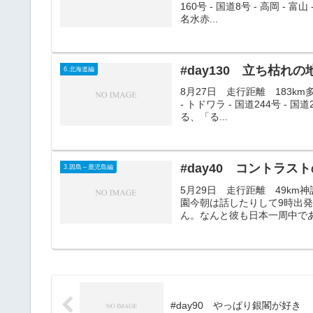
160号 - 国道8号 - 高岡 -
名水赤...
#day130 立ち枯れ
6.北海道編
8月27日 走行距離 183km多和
- トドワラ - 国道244号 -
る、「る...
#day40 コントラス
3.因島～鹿児島編
5月29日 走行距離 49km神話の
園今朝は話したりして9時出
ん。なんと彼も日本一周中であ
#day90 やっぱり銀閣が好き