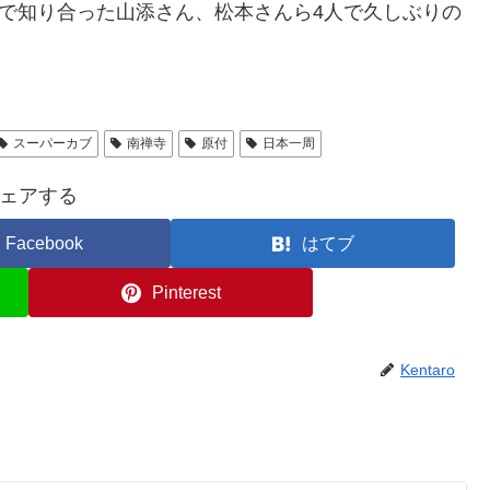
こで知り合った山添さん、松本さんら4人で久しぶりの
スーパーカブ
南禅寺
原付
日本一周
ェアする
Facebook
はてブ
Pinterest
Kentaro