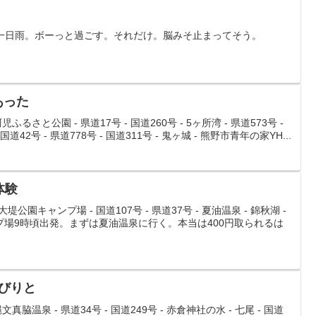
筈一日雨。ボーっと過ごす。それだけ。脳みそ止まってそう。
あった
ふるさと公園 - 県道17号 - 国道260号 - 5ヶ所湾 - 県道573号 -
国道42号 - 県道778号 - 国道311号 - 鬼ヶ城 - 熊野市青年の家YH...
体験
堤公園キャンプ場 - 国道107号 - 県道37号 - 夏油温泉 - 錦秋湖 -
キャンプ場9時頃出発。まずは夏油温泉に行く。本当は400円取られるは
んびりと
真脇温泉 - 県道34号 - 国道249号 - 赤倉神社の水 - 七尾 - 国道