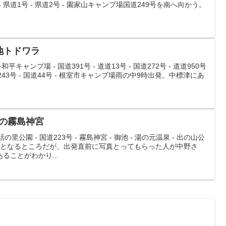
 富山 - 県道1号 - 県道2号 - 園家山キャンプ場国道249号を南へ向かう。
の地トドワラ
平キャンプ場 - 国道391号 - 道道13号 - 国道272号 - 道道950号
 国道243号 - 国道44号 - 根室市キャンプ場雨の中9時出発。中標津にあ
トの霧島神宮
里公園 - 国道223号 - 霧島神宮 - 御池 - 湯の元温泉 - 出の山公
発となるところだが、出発直前に写真とってもらった人が中野さ
ることがわかり...