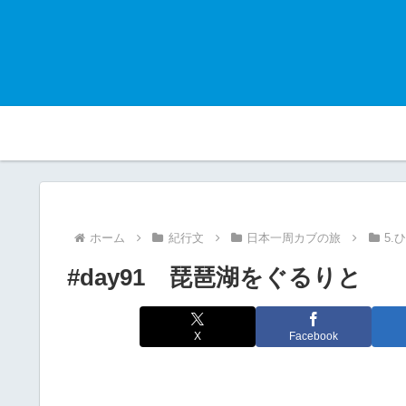
ホーム
紀行文
日本一周カブの旅
5.
#day91 琵琶湖をぐるりと
X
Facebook