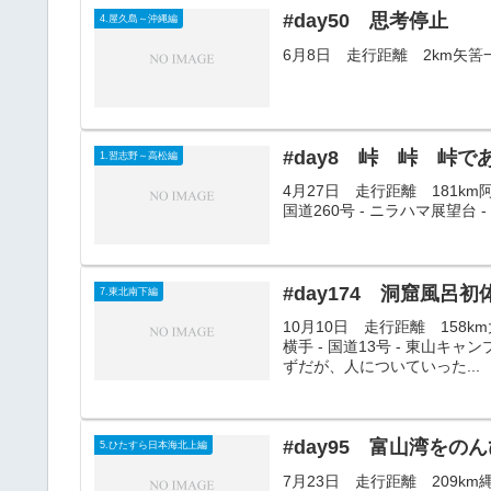
#day50 思考停止
4.屋久島～沖縄編
6月8日 走行距離 2km矢
#day8 峠 峠 峠で
1.習志野～高松編
4月27日 走行距離 181km阿児
国道260号 - ニラハマ展望台 - 
#day174 洞窟風呂初
7.東北南下編
10月10日 走行距離 158km大
横手 - 国道13号 - 東山
ずだが、人についていった...
#day95 富山湾をの
5.ひたすら日本海北上編
7月23日 走行距離 209km縄文