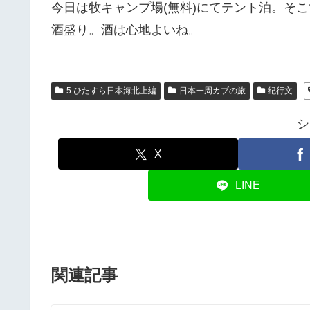
今日は牧キャンプ場(無料)にてテント泊。そ
酒盛り。酒は心地よいね。
5.ひたすら日本海北上編
日本一周カブの旅
紀行文
シ
X
LINE
関連記事