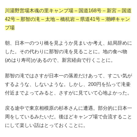
川湯野営場木魂の里キャンプ場 – 国道168号 – 新宮 – 国道
42号 – 那智の滝 – 太地 – 橋杭岩 – 県道41号 – 潮岬キャン
プ場
朝、日本一のつり橋を見ようか見まいか考え、結局辞めに
した。その代わりに那智の滝を見ることに。地の食べ物
(めはり寿司)があるので、新宮経由で行くことに。
那智の滝ではさすが日本一の落差だけあって、すごい気が
するような、しないような。しかし、200円を払って滝壷
付近までよってみると、さすがに見ていて心地よかった。
戻る途中で東京相模原の杉本さんに遭遇。部分的に日本一
周をしているみたいだ。後ほどキャンプ場で合流すること
にして楽しい話はとっておくことに。