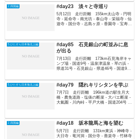
上。本当に長い...
#day23 淡々と寺巡り
2.四国編
5月12日 走行距離 155km太山寺 - 円明
寺 - 延命寺 - 南光坊 - 泰山寺 - 栄福寺 - 仙
遊寺 - 国分寺 - 志島ヶ原 - 香園寺 - 宝寿寺
- 吉祥寺 - 横峰寺 - 前神寺 - 湯ノ谷温泉 -
うちぬき名水 - 池田...
#day85 石見銀山の町並みに息
5.ひたすら日本海北上編
が出る
7月13日 走行距離 173km石見海岸キャ
ンプ場 - 国道9号 - 温泉津温泉 - 琴の浜 -
県道31号 - 石見銀山 - 県道46号 - 国道9号
- 国道431号 - 出雲大社 - 県道29号 - 県道
23号 - 国道431号 - ...
#day79 隠れキリシタンを学ぶ
5.ひたすら日本海北上編
7月7日 走行距離 196km道の駅生月大
橋 - 農免道路 - 塩俵の断崖 - 大バエ断崖 -
大氣圏 - 川内峠 - 平戸大橋 - 国道204号 -
松浦 - 伊万里 - 国道202号 - 竜門の清水 -
国道204号 - 呼子町加部島キ...
#day18 坂本龍馬と海を望む
2.四国編
5月7日 走行距離 131km東浜 - 神峰寺 -
大日寺 - 竜河洞 - 国分寺 - 善楽寺 - 竹林寺