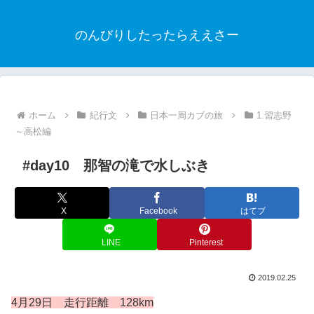
のんびりしたったらええさー
ホーム
紀行文
日本一周カブの旅
1.習志野
～高松編
#day10 那智の滝で水しぶき
X
Facebook
はてブ
LINE
Pinterest
2019.02.25
4月29日 走行距離 128km