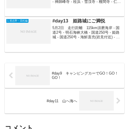
- 禅師峰寺 - 桂浜 - 雪渓寺 - 種間寺 - 仁淀
川の岸東浜を出発する間際に今朝ちょこ
っとはなした松岡さんに声をかけられ、
朝か...
#day13 姫路城にご満悦
1.習志野～高松編
5月2日 走行距離 115km須磨海岸 - 国
道2号 - 明石海峡大橋 - 国道250号 - 姫路
城 - 国道250号 - 海鮮直売(岩見付近) - 丸
山キャンプ場 - 赤穂市 - 滝北さん宅早速
西へ。明石海峡大橋朝っぱらから眺めつ
つ、一路...
#day9 キャンピングカーでGO！GO！
GO！
#day11 山へ海へ
コメント