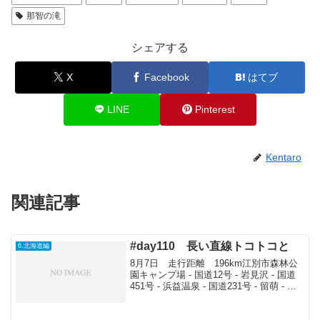
那智の滝
シェアする
X
Facebook
はてブ
LINE
Pinterest
Kentaro
関連記事
#day110 長い直線トコトコと
6.北海道編
8月7日 走行距離 196km江別市森林公
園キャンプ場 - 国道12号 - 岩見沢 - 国道
451号 - 浜益温泉 - 国道231号 - 留萌 - 黄
金岬キャンプ場留萌に向けて9時出発。日
本一の直線道路を通るため国道12号を北