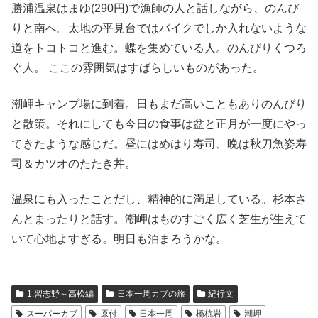
勝浦温泉はまゆ(290円)で漁師の人と話しながら、のんび
りと南へ。太地の平見台ではバイクでしか入れないような
道をトコトコと進む。蝶を集めている人。のんびりくつろ
ぐ人。 ここの雰囲気はすばらしいものがあった。
潮岬キャンプ場に到着。日もまだ高いこともありのんびり
と散策。それにしても今日の食事は盆と正月が一度にやっ
てきたような感じだ。昼にはめはり寿司、晩は秋刀魚姿寿
司＆カツオのたたき丼。
温泉にも入ったことだし、精神的に満足している。杉本さ
んとまったりと話す。潮岬はものすごく広く芝生が生えて
いて心地よすぎる。明日も泊まろうかな。
1.習志野～高松編
日本一周カブの旅
紀行文
スーパーカブ
原付
日本一周
橋杭岩
潮岬