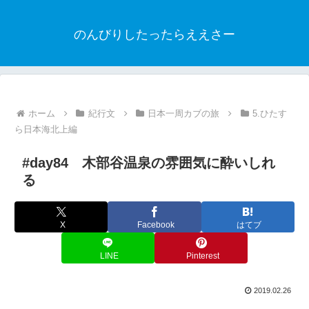
のんびりしたったらええさー
ホーム
紀行文
日本一周カブの旅
5.ひたす
ら日本海北上編
#day84 木部谷温泉の雰囲気に酔いしれ
る
X
Facebook
はてブ
LINE
Pinterest
2019.02.26