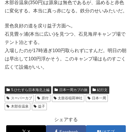
木部谷温泉(350円)は源泉は無色であるが、温めると赤色
に変化する。本当に真っ赤になる。鉄分のせいみたいだ。
景色良好の道を戻り益子方面へ。
石見畳ヶ浦(本当に広い)を見つつ、石見海岸キャンプ場で
テント泊とする。
入場したのが17時過ぎ100円取られずにすんだ。明日の朝
は早出して100円浮かそう。このキャンプ場はものすごく
広くて設備がいい。
5.ひたすら日本海北上編
日本一周カブの旅
紀行文
スーパーカブ
原付
太鼓谷稲荷神社
日本一周
木部谷温泉
益子
シェアする
X
Facebook
はてブ