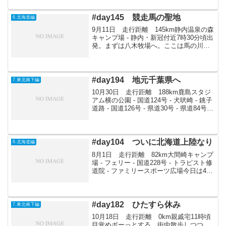
4km先の隣の駅南稚内まで歩いていた。
帰りは電車で帰...
#day145 競走馬の聖地
6.北海道編
9月11日 走行距離 145km静内温泉の森
キャンプ場 - 静内・新冠付近7時30分頃出
発。まずは八木牧場へ。ここは馬の川渡
りを見学できる場所で6時と15時に2回見
ることができる。時間までゆとりがある
ので、新冠をぐるぐると回り、優駿ステ
ーク...
#day194 地元千葉県へ
7.東北南下編
10月30日 走行距離 188km鹿島スタジ
アム横の公園 - 国道124号 - 犬吠崎 - 銚子
道路 - 国道126号 - 県道30号 - 県道84号 -
県道27号 - 熊野の清水 - 国道297号 - 勝浦
有料道路 - 勝浦海中公園 -...
#day104 ついに北海道上陸なり
6.北海道編
8月1日 走行距離 82km大間崎キャンプ
場 - フェリー - 国道228号 - トラピスト修
道院 - ファミリースポーツ広場今日は4時
頃に目がさめ朝日が昇る前の海を眺め
る。うだうだしつつ、11時30分発の大間
発函館行きのフェリーに乗る。着...
#day182 ひたすら休み
7.東北南下編
10月18日 走行距離 0km親戚宅11時頃
目覚めボーっとする。街中散歩しつつ、