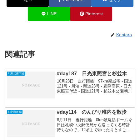
LINE
Pinterest
Kentaro
関連記事
#day187 日光東照宮と杉並木
7.東北南下編
10月23日 走行距離 97km親戚宅 - 国道
121号 - 川治 - 県道23号 - 霜降高原 - 日光
東照宮付近 - 国道121号 - 杉並木公園朝雨
が降っていたので10時前に出発。やはり
田島付近は面白い風景が続くのである。
川治温泉で岩...
#day114 のんびり稚内を散歩
6.北海道編
8月11日 走行距離 0km波堤防ドーム今
日は札幌中央郵便局から送ってくる時計
待ちなので、12頃までゆったりとすご
す。時計をゲットして、気分が高まった
なか、プラプラと散歩。いつのまにか3～