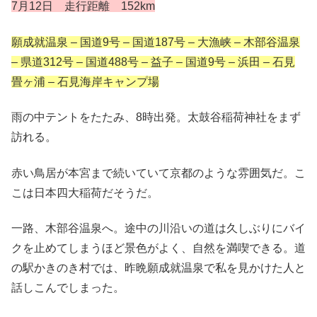
7月12
日 走行距離 152km
願成就温泉 – 国道9号 – 国道187号 – 大漁峡 – 木部谷温泉
– 県道312号 – 国道488号 – 益子 – 国道9号 – 浜田 – 石見
畳ヶ浦 – 石見海岸キャンプ場
雨の中テントをたたみ、8時出発。太鼓谷稲荷神社をまず
訪れる。
赤い鳥居が本宮まで続いていて京都のような雰囲気だ。こ
こは日本四大稲荷だそうだ。
一路、木部谷温泉へ。途中の川沿いの道は久しぶりにバイ
クを止めてしまうほど景色がよく、自然を満喫できる。道
の駅かきのき村では、昨晩願成就温泉で私を見かけた人と
話しこんでしまった。