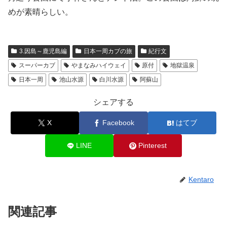
めが素晴らしい。
3.因島～鹿児島編
日本一周カブの旅
紀行文
スーパーカブ
やまなみハイウェイ
原付
地獄温泉
日本一周
池山水源
白川水源
阿蘇山
シェアする
X
Facebook
はてブ
LINE
Pinterest
Kentaro
関連記事