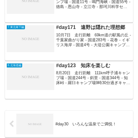
ンプ場 - 国道11号 - 鳴門海峡 - 国道55号 -
徳島 - 恩山寺 - 立江寺 - 那珂川科学セン
ター裏の芝生雨も上がったので出発する
ことに。昨日管理人の人が話していた谷
川製麺所へ向かう。が...
#day171 遠野は隠れた理想郷
7.東北南下編
10月7日 走行距離 69km道の駅風の丘 -
千葉家曲がり家 - 国道283号 - 花巻 - イギ
リス海岸 - 国道4号 - 大堤公園キャンプ場
朝から雨。遠野を取り囲む山々に朝霧が
立ち込め理想郷のようである。道の駅で
梨を買い、12時過ぎま...
#day123 知床を楽しむ
6.北海道編
8月20日 走行距離 111km呼子浦キャン
プ場 - 国道244号 - 斜里 - 国道344号 - 知
床峠 - 羅臼キャンプ場9時30分過ぎキャン
プ場出発。知床半島に向けて突き進む。
斜里に入り国道244号上に山崎菜園という
店で、ジャガバタ1...
#day30 いろんな温泉でご満悦！