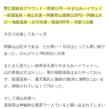
野口原総合グラウンド – 県道11号 – やまなみハイウェイ
– 筋湯温泉 – 池山水源 – 阿蘇登山道路(120円) – 阿蘇山火
口 – 地獄温泉 – 白川水源 – 国道265号 – 月廻り公園
今日で出発して丸一ヶ月
阿蘇山は壮大である。だが寒い！今日はとっても寒い朝で
あった。のんびりと7時30分に出発
またまた恐ろしい由布岳を渡りやまなみハイウェイへ。
山の景色はすばらしい。寒の地獄温泉はまだやっておら
ず、筋湯温泉へ。露天風呂と薬師の湯(共に無料)にはいる
が、掃除されていなくて汚かった。
そして池山水源へ。
源泉部は神秘的な風景で一人でいると吸い込まれてしまい