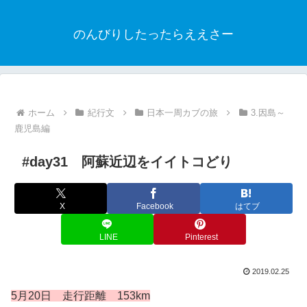
のんびりしたったらええさー
ホーム
紀行文
日本一周カブの旅
3.因島～
鹿児島編
#day31 阿蘇近辺をイイトコどり
X
Facebook
はてブ
LINE
Pinterest
2019.02.25
5月20日 走行距離 153km