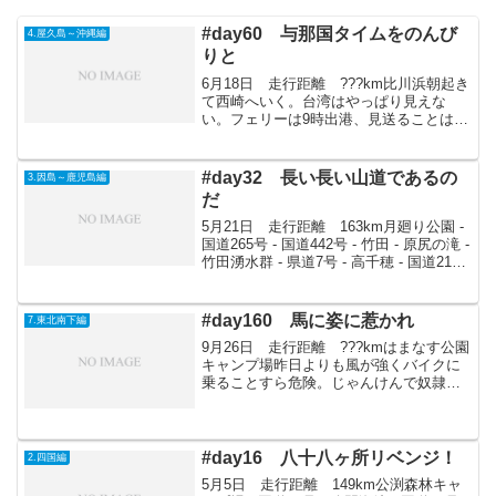
#day60 与那国タイムをのんび
4.屋久島～沖縄編
りと
6月18日 走行距離 ???km比川浜朝起き
て西崎へいく。台湾はやっぱり見えな
い。フェリーは9時出港、見送ることはで
きなかった。プラプラしながら、ゆきさ
んちでボーっとしていた。夜は飯田さ
ん、渡辺さんの3人で楽しい飲み会。渡辺
#day32 長い長い山道であるの
3.因島～鹿児島編
さんが帰ってから...
だ
5月21日 走行距離 163km月廻り公園 -
国道265号 - 国道442号 - 竹田 - 原尻の滝 -
竹田湧水群 - 県道7号 - 高千穂 - 国道218
号 - 真名井の滝 - 運動公園のそば月廻り
公園を8時に出発。小林さんと別れ、ぐ...
#day160 馬に姿に惹かれ
7.東北南下編
9月26日 走行距離 ???kmはまなす公園
キャンプ場昨日よりも風が強くバイクに
乗ることすら危険。じゃんけんで奴隷決
めて遊んでた。亮が奴隷なので早速歯磨
きさせたが、いまいちだった。キャンプ
場付近の牧場に行き、本の裏に馬の絵な
ど描いて時間つぶ...
#day16 八十八ヶ所リベンジ！
2.四国編
5月5日 走行距離 149km公渕森林キャ