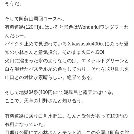
そうだ。
そして阿蘇山周回コースへ。
有料道路(120円)にはいると景色はWonderfulワンダフーわ
んだふー。
バイクを止めて見惚れているとkawasaki400ccにのった愛
知の小林さんと意気投合。そのまま火口へGO!
火口に溜まった水のようなものは、エメラルドグリーンと
白を混ぜたパステル系の色をしており、それを取り囲む火
山口との対比が素晴らしい。絶景である。
そして地獄温泉(400円)にて泥風呂と露天にはいる。
ここで、天草の川野さんと知り合う。
有料道路に戻り白川水源に。なんと受付があって100円の
有料になっていた。
月廻り公園にて小林さんとテント泊。この公園は阿蘇の眺