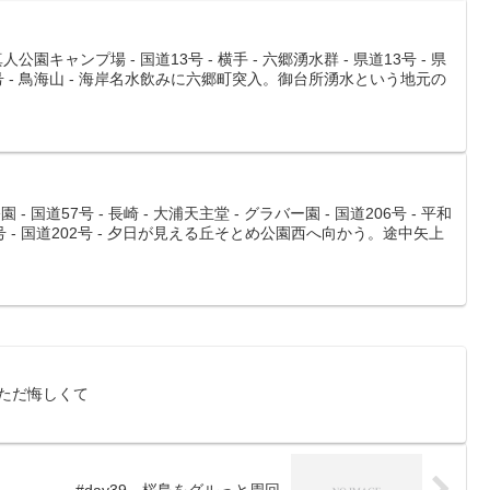
公園キャンプ場 - 国道13号 - 横手 - 六郷湧水群 - 県道13号 - 県
131号 - 鳥海山 - 海岸名水飲みに六郷町突入。御台所湧水という地元の
- 国道57号 - 長崎 - 大浦天主堂 - グラバー園 - 国道206号 - 平和
28号 - 国道202号 - 夕日が見える丘そとめ公園西へ向かう。途中矢上
だただ悔しくて
#day39 桜島をグルっと周回