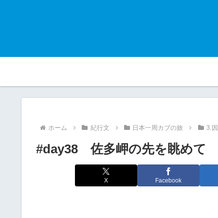
ホーム
紀行文
日本一周カブの旅
3.
#day38 佐多岬の先を眺めて
X
Facebook