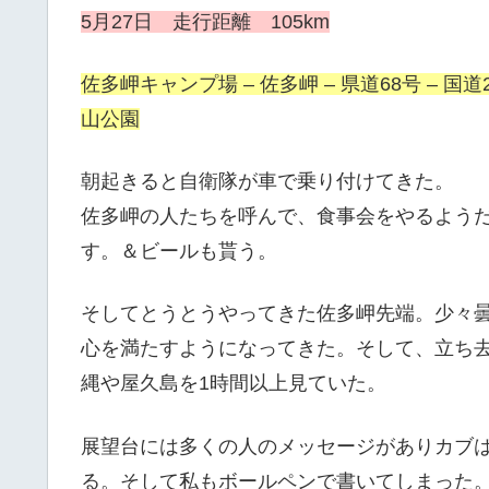
5月27日 走行距離 105km
佐多岬キャンプ場 – 佐多岬 – 県道68号 – 国道2
山公園
朝起きると自衛隊が車で乗り付けてきた。
佐多岬の人たちを呼んで、食事会をやるよう
す。＆ビールも貰う。
そしてとうとうやってきた佐多岬先端。少々
心を満たすようになってきた。そして、立ち
縄や屋久島を1時間以上見ていた。
展望台には多くの人のメッセージがありカブ
る。そして私もボールペンで書いてしまった