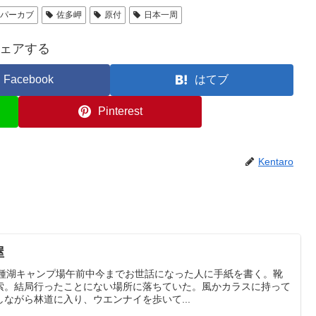
ーパーカブ
佐多岬
原付
日本一周
ェアする
Facebook
はてブ
Pinterest
Kentaro
屋
m久種湖キャンプ場午前中今までお世話になった人に手紙を書く。靴
索。結局行ったことにない場所に落ちていた。風かカラスに持って
ながら林道に入り、ウエンナイを歩いて...