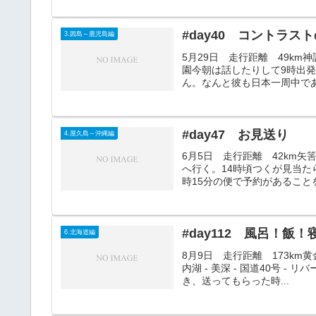
#day40 コントラス
3.因島～鹿児島編
5月29日 走行距離 49km神話の
園今朝は話したりして9時出
ん。なんと彼も日本一周中であ
#day47 お見送り
4.屋久島～沖縄編
6月5日 走行距離 42km
へ行く。14時頃つくが見当た
時15分の便で予約があること
#day112 風呂！飯！
6.北海道編
8月9日 走行距離 173km黄金岬
内湖 - 美深 - 国道40号
き、送ってもらった時...