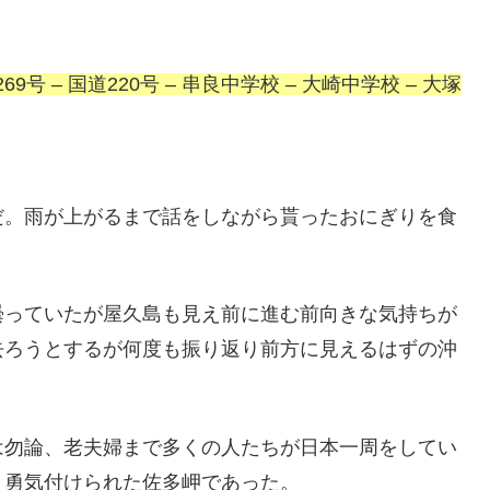
69号 – 国道220号 – 串良中学校 – 大崎中学校 – 大塚
だ。雨が上がるまで話をしながら貰ったおにぎりを食
曇っていたが屋久島も見え前に進む前向きな気持ちが
去ろうとするが何度も振り返り前方に見えるはずの沖
は勿論、老夫婦まで多くの人たちが日本一周をしてい
。勇気付けられた佐多岬であった。