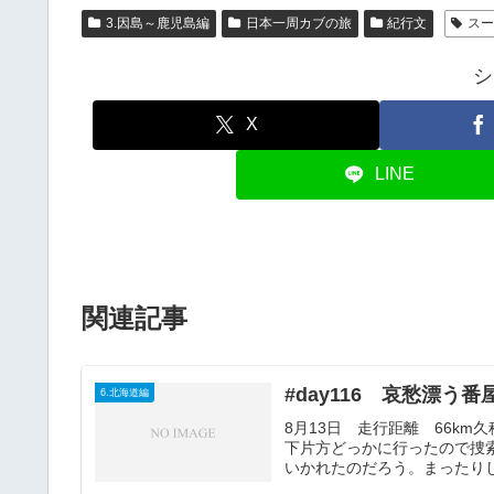
3.因島～鹿児島編
日本一周カブの旅
紀行文
ス
シ
X
LINE
関連記事
#day116 哀愁漂う番
6.北海道編
8月13日 走行距離 66k
下片方どっかに行ったので捜
いかれたのだろう。まったりし