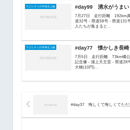
#day99 湧水がうまい
5.ひたすら日本海北上編
7月27日 走行距離 192km真人
道32号 - 県道58号 - 県道
人たちが集まると...
#day77 懐かしき長崎
5.ひたすら日本海北上編
7月5日 走行距離 73km橘公園 
記念像 - 浦上天主堂 - 県道
大橋(10円)...
#day37 悔しくて悔しくてた