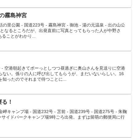
トの霧島神宮
里公園 - 国道223号 - 霧島神宮 - 御池 - 湯の元温泉 - 出の山公
発となるところだが、出発直前に写真とってもらった人が中野さ
ることがわかり...
矢筈 - 空港朝起きてボーっとしつつ昼過ぎに奥山さんを見送りに空港
らない。係りの人に呼び出してもらうが、まだいないらしい。16
を知ったのでそれまで待つことに...
寝る！
キャンプ場 - 国道232号 - 苫前 - 国道239号 - 国道275号 - 朱鞠
 - リバーサイドパークキャンプ場9時ごろ出発。まずは留萌の郵便局に行