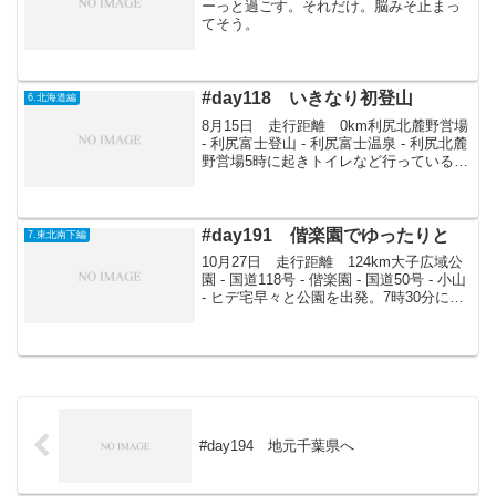
ーっと過ごす。それだけ。脳みそ止まっ
てそう。
#day118 いきなり初登山
6.北海道編
8月15日 走行距離 0km利尻北麓野営場
- 利尻富士登山 - 利尻富士温泉 - 利尻北麓
野営場5時に起きトイレなど行っている
と、ふと利尻富士に上りたくなったので
登山。のぼりは6時間ほどかかるといって
いたが、10時30分には頂上についてい...
#day191 偕楽園でゆったりと
7.東北南下編
10月27日 走行距離 124km大子広域公
園 - 国道118号 - 偕楽園 - 国道50号 - 小山
- ヒデ宅早々と公園を出発。7時30分には
出ていた。国道118号を南下、水戸へ行
く。まずは偕楽園、ここは梅で有名な場
所である。公園は無料...
#day194 地元千葉県へ