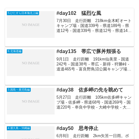
#day102 猛烈な風
5.ひたすら日本海北上編
7月30日 走行距離 218km金木町オート
キャンプ場 - 国道339号 - 県道189号 - 県
道12号 - 国道339号 - 県道12号 - 県道14号
- 龍飛岬 - 国道280号 - 高野崎 - 青森 - 国
道103号 - 酢ヶ湯温...
#day135 帯広で豚丼頬張る
6.北海道編
9月1日 走行距離 191km仙美里 - 国道
242号 - 国道38号 - 帯広 - 新得 - 狩勝峠 -
道道465号 - 富良野鳥沼公園キャンプ場テ
ントをかたしてから雨がやむまでボーっ
と過ごす。小降りになったので8時30分頃
出発。帯広を...
#day38 佐多岬の先を眺めて
3.因島～鹿児島編
5月27日 走行距離 105km佐多岬キャン
プ場 - 佐多岬 - 県道68号 - 国道269号 - 国
道220号 - 串良中学校 - 大崎中学校 - 大塚
山公園朝起きると自衛隊が車で乗り付け
てきた。佐多岬の人たちを呼んで、食事
会をやるようだ...
#day50 思考停止
4.屋久島～沖縄編
6月8日 走行距離 2km矢筈一日雨。ボ