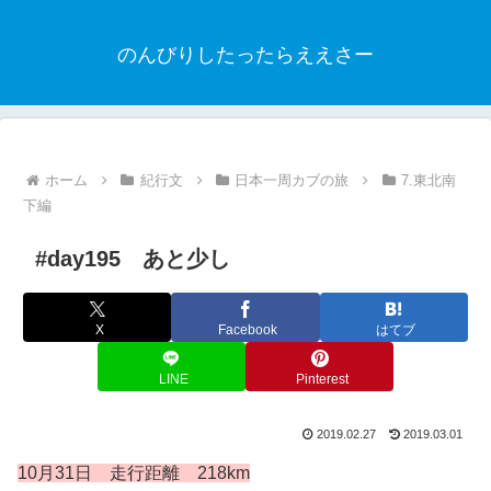
のんびりしたったらええさー
ホーム
紀行文
日本一周カブの旅
7.東北南
下編
#day195 あと少し
X
Facebook
はてブ
LINE
Pinterest
2019.02.27
2019.03.01
10月31
日 走行距離 218km