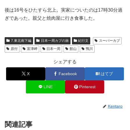
後は16号をひたすら北上。実家についたのは17時30分過
ぎであった。親父と焼肉屋に行き食事した。
7.東北南下編
日本一周カブの旅
紀行文
スーパーカブ
原付
富津岬
日本一周
館山
鴨川
シェアする
X
Facebook
はてブ
LINE
Pinterest
Kentaro
関連記事