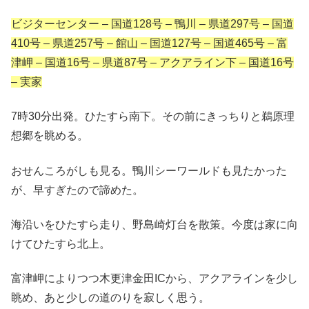
ビジターセンター – 国道128号 – 鴨川 – 県道297号 – 国道
410号 – 県道257号 – 館山 – 国道127号 – 国道465号 – 富
津岬 – 国道16号 – 県道87号 – アクアライン下 – 国道16号
– 実家
7時30分出発。ひたすら南下。その前にきっちりと鵜原理
想郷を眺める。
おせんころがしも見る。鴨川シーワールドも見たかった
が、早すぎたので諦めた。
海沿いをひたすら走り、野島崎灯台を散策。今度は家に向
けてひたすら北上。
富津岬によりつつ木更津金田ICから、アクアラインを少し
眺め、あと少しの道のりを寂しく思う。