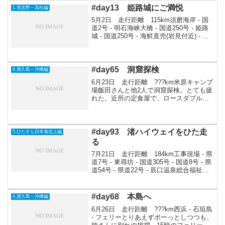
#day13 姫路城にご満悦
1.習志野～高松編
5月2日 走行距離 115km須磨海岸 - 国
道2号 - 明石海峡大橋 - 国道250号 - 姫路
城 - 国道250号 - 海鮮直売(岩見付近) - 丸
山キャンプ場 - 赤穂市 - 滝北さん宅早速
西へ。明石海峡大橋朝っぱらから眺めつ
つ、一路...
#day65 洞窟探検
4.屋久島～沖縄編
6月23日 走行距離 ???km米原キャンプ
場飯田さんと他2人で洞窟探検。とても疲
れた。近所の定食屋で、ロースダブル定
食なぞ食べてみる。沖縄のとんかつは薄
くて大きい。なんか最近調子に乗りすぎ
てる。今回の旅は人から何かを得る旅。
人に与えるのは...
#day93 渚ハイウェイをひた走
5.ひたすら日本海北上編
る
7月21日 走行距離 184km工事現場 - 県
道7号 - 東尋坊 - 国道305号 - 国道8号 - 県
道54号 - 県道22号 - 辰口温泉総合福祉会
館 - 兼六園 - 国道159号 - 国道249号 - 渚
ハイウェイ - 公園まずはお...
#day68 本島へ
4.屋久島～沖縄編
6月26日 走行距離 ???km西浜 - 石垣島
- フェリーとりあえずボーっとしつつも、