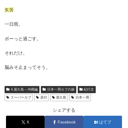
矢筈
一日雨。
ボーっと過ごす。
それだけ。
脳みそ止まってそう。
4.屋久島～沖縄編
日本一周カブの旅
紀行文
スーパーカブ
原付
屋久島
日本一周
シェアする
X
Facebook
はてブ