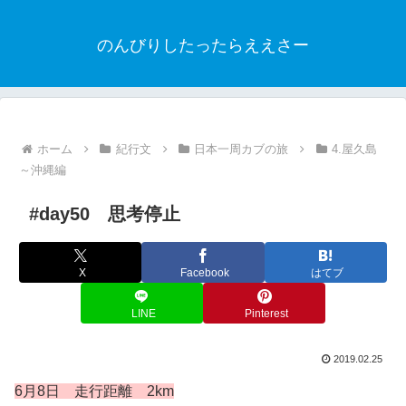
のんびりしたったらええさー
ホーム
紀行文
日本一周カブの旅
4.屋久島
～沖縄編
#day50 思考停止
X
Facebook
はてブ
LINE
Pinterest
2019.02.25
6月8日 走行距離 2km