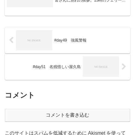
皆さんに別れの挨拶。15時のフェリーに
乗り石垣へ。17時着。そのまま18時30分
のフェリーで那覇へと行くことにする。
女の子2人組豊田さん・田辺さんにま...
#day49 強風警報
#day51 名残惜しい屋久島
コメント
コメントを書き込む
このサイトはスパムを低減するために Akismet を使って