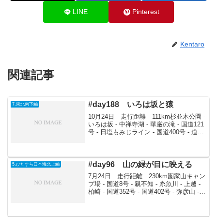
LINE
Pinterest
Kentaro
関連記事
#day188 いろは坂と猿
7.東北南下編
10月24日 走行距離 111km杉並木公園 -
いろは坂 - 中禅寺湖 - 華厳の滝 - 国道121
号 - 日塩もみじライン - 国道400号 - 道の
駅塩原8時過ぎに出発。今日は中禅寺湖付
近の紅葉を見ることにした。国道120号を
走り、い...
#day96 山の緑が目に映える
5.ひたすら日本海北上編
7月24日 走行距離 230km園家山キャン
プ場 - 国道8号 - 親不知 - 糸魚川 - 上越 -
柏崎 - 国道352号 - 国道402号 - 弥彦山 -
新潟 - 山本宅あまり夜は眠れなかった。
海沿いをはずれ、県道115号で行こうと
す...