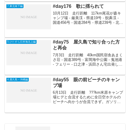
といって飛び起きた。多分間に合わなか
っただろう。10時石垣島出港14時30...
#day176 歌に揺られて
7.東北南下編
10月12日 走行距離 117km尾花が森キ
ャンプ場 - 厳美渓 - 県道19号 - 猊鼻渓 -
国道456号 - 国道284号 - 県道239号 - 北上
川 - 国道4号 - 瀬嶺町新堤公園キャンプ場
国道4号までハーレー軍団と一緒に走
る。...
#day75 屋久島で知り合った方
5.ひたすら日本海北上編
と再会
7月3日 走行距離 40km国民宿舎あまく
さ荘 - 国道389号 - 富岡海中公園 - 鬼池港
- フェリー - 口之津 - 浜田さん宅出発した
のは10時30分。なぜ遅いかというと、川
野さんが8時頃来て、じっくり旅や考え方
について話していた...
#day55 眼の前ビーチのキャン
4.屋久島～沖縄編
プ場
6月13日 走行距離 ???km米原キャンプ
場ヒデと合流するために全日空ホテルの
ビーチへ向かうが合流できず。ガソリン
も切れていたためビーチのそばにおいて
あるものを2L100円で売ってもらうことが
できた。プラプラしつつ米原キャンプ場
へ向かう。...