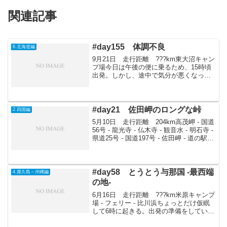
関連記事
#day155 体調不良
6.北海道編
9月21日 走行距離 ???km東大沼キャン
プ場今日は午後の便に乗るため、15時頃
出発。しかし、途中で気分が悪くなった
ので、またまた東大沼キャンプ場にてテ
ント泊。Total 5連泊となる。皆でお好み
焼きを作って食べる。
#day21 佐田岬のロングな峠
2.四国編
5月10日 走行距離 204km高茂岬 - 国道
56号 - 龍光寺 - 仏木寺 - 観音水 - 明石寺 -
県道25号 - 国道197号 - 佐田岬 - 道の駅伊
方きらら館そばの側道西海町の海は澄み
切ってきれいだが、日が出る前なのであ
まり良...
#day58 とうとう与那国 -最西端
4.屋久島～沖縄編
の地-
6月16日 走行距離 ???km米原キャンプ
場 - フェリー - 比川浜ちょっとだけ仮眠
して6時に起きる。出発の準備をしている
と7時30分過ぎに信沢さんが西表島に行く