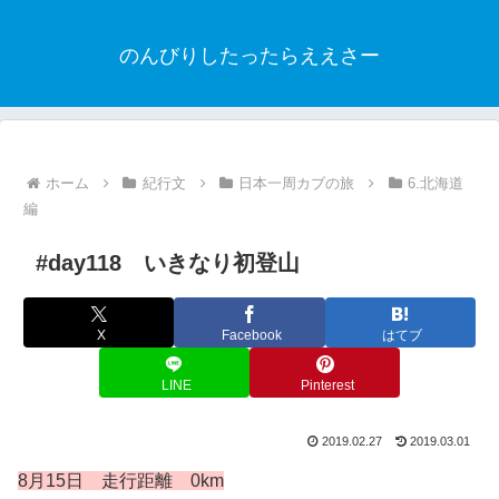
のんびりしたったらええさー
ホーム
紀行文
日本一周カブの旅
6.北海道
編
#day118 いきなり初登山
X
Facebook
はてブ
LINE
Pinterest
2019.02.27
2019.03.01
8月15
日 走行距離 0km