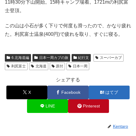
11時30分下山開始。15時キャンプ場着。1721mの利尻富
士登頂。
この山は小石が多く下りで何度も滑ったので、かなり疲れ
た。利尻富士温泉(400円)で疲れを取り、すぐに寝る。
6.北海道編
日本一周カブの旅
紀行文
スーパーカブ
利尻富士
北海道
原付
日本一周
シェアする
X
Facebook
はてブ
LINE
Pinterest
Kentaro