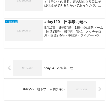
ずはテントの撤収。道の駅の入り口にそ
ば体験ができるとかいてあったので、早
速参加することに。地元の人たちとの交
流の場でもあって、部外者は私を含め2人
ではあったが、内容は十分に楽しめた。
足ふみ式の脱穀機...
#day120 日本最北端へ
6.北海道編
8月17日 走行距離 120km波堤防ドーム
- 国道238号 - 宗谷岬 - 猿払 - クッチャロ
湖 - 国道275号 - 中頓別 - ライダーハウス
ミツバチ村なぜか7時出発。8時過ぎには
宗谷岬に到着。日本最北端であるのだ。
何も見えること...
#day54 石垣島上陸
#day56 地下ブーム的チキン