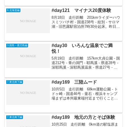
でたどり着くとぶなの森などがあり30分
ほど散策。第2点望...
#day121 マイナス20度体験
6.北海道編
8月18日 走行距離 201kmライダーハウ
スミツバチ村 - 国道238号 - 紋別 - サロマ
湖 - 旧芭露駅宿泊所7時30分起床。昨日の
残った米で、ご飯と味噌汁を作り朝食を
とる。9時30分頃出発。サロマ湖に向けて
国道238号を南下。海岸...
#day30 いろんな温泉でご満
3.因島～鹿児島編
悦！
5月19日 走行距離 157km大貞公園 - 国
道212号 - 青の洞門 - 耶馬溪 - 県道28号 -
深耶馬溪 - 深耶馬溪温泉 - 県道27号 - 西
椎屋の滝 - 国道387号 - 壁湯 - 国道210号 -
湯布院 - 県道216号...
#day169 三陸ムード
7.東北南下編
10月5日 走行距離 68km運動公園 - ト
ドヶ崎 - 国道46号 - 釜石 - 根浜キャンプ
場まずは本州最東端付近まで行くこと
に。姉吉キャンプ場につくと、なんとな
く歩いて行ってみたくなり山道へ。赤松
が多い中マツタケなど探しながら歩くが
1...
#day189 地元の方とそば体験
7.東北南下編
10月25日 走行距離 0km道の駅塩原ま