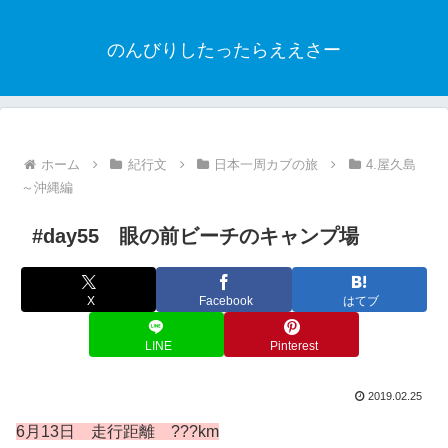
のんびりしたったらええさー
ホーム
紀行文
日本一周カブの旅
4.屋久島
～沖縄編
#day55 眼の前ビーチのキャンプ場
X
Facebook
はてブ
LINE
Pinterest
2019.02.25
6月13日 走行距離 ???km