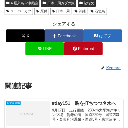
4.屋久島～沖縄編
日本一周カブの旅
紀行文
スーパーカブ
原付
日本一周
沖縄
石垣島
シェアする
X
Facebook
はてブ
LINE
Pinterest
Kentaro
関連記事
#day151 胸を打ちつつ名水へ
6.北海道編
9月17日 走行距離 230km大平海岸キャ
ンプ場 - 賀老の滝 - 国道229号 - 国道230
号 - 奥美利河温泉 - 国道5号 - 東大沼キャ
ンプ場まずは賀老の滝を見に行く。先ま