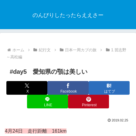
のんびりしたったらええさー
ホーム
紀行文
日本一周カブの旅
1.習志野
～高松編
#day5 愛知県の顎は美しい
X
Facebook
はてブ
LINE
Pinterest
2019.02.25
4月24日 走行距離 161km