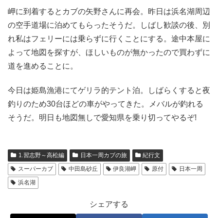
岬に到着するとカブの矢野さんに再会。昨日は浜名湖周辺
の空手道場に泊めてもらったそうだ。しばし歓談の後、別
れ私はフェリーには乗らずに行くことにする。途中本屋に
よって地図を探すが、ほしいものが無かったので買わずに
道を進めることに。
今日は姫島漁港にてゲリラ的テント泊。しばらくすると夜
釣りのため30台ほどの車がやってきた。メバルが釣れる
そうだ。明日も地図無しで愛知県を乗り切ってやるぞ!
1.習志野～高松編
日本一周カブの旅
紀行文
スーパーカブ
中田島砂丘
伊良湖岬
原付
日本一周
浜名湖
シェアする