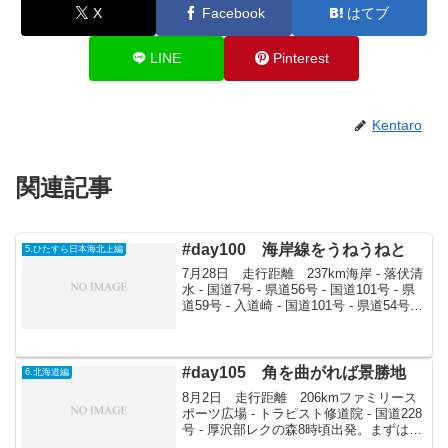
X
Facebook
はてブ
LINE
Pinterest
Kentaro
関連記事
#day100 海岸線をうねうねと
5.ひたすら日本海北上編
7月28日 走行距離 237km海岸 - 落伏清
水 - 国道7号 - 県道56号 - 国道101号 - 県
道59号 - 入道崎 - 国道101号 - 県道54号 -
南の池公園キャンプ場まずは落伏清水
へ。やっぱり冷たくおいしいものであ
る。海...
#day105 角を曲がれば景勝地
6.北海道編
8月2日 走行距離 206kmファミリース
ポーツ広場 - トラピスト修道院 - 国道228
号 - 厚沢部レクの森8時頃出発。まずは戻
ってトラピスト修道院の売店でお買い