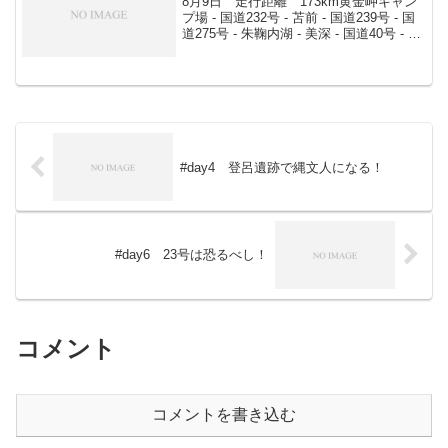
8月9日 走行距離 173km黄金岬キャン
プ場 - 国道232号 - 苫前 - 国道239号 - 国
道275号 - 朱鞠内湖 - 美深 - 国道40号 - リ
バーサイドパークキャンプ場9時ごろ出
発。まずは留萌の郵便局に行き、送って
もらった時...
#day4 登呂遺跡で縄文人になる！
#day6 23号は恐るべし！
コメント
コメントを書き込む