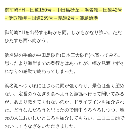
御前崎YH – 国道150号 – 中田島砂丘 – 浜名湖 – 国道42号
– 伊良湖岬 – 国道259号 – 県道2号 – 姫島漁港
御前崎YHを出発する時から雨。しかもかなり強い。ただ
ひたすら西へ向かう。
浜名湖の手前の中田島砂丘(日本三大砂丘)へ寄ってみる。
思ったより海岸までの奥行きはあったが、幅が見渡せずそ
れなりの感動で終わってしまった。
浜名湖へつく頃にはさらに雨が強くなり、景色は全く望め
ない。定番のうなぎを食べようと漁協へ行って聞いてみる
が、あまり教えてくれないのか、ドライブインを紹介され
た。どうなんだろうと思ったので街中うろうろしつつ、地
元の人においしいところを紹介してもらい、ニコニコ顔で
おいしくうなぎをいただきました。