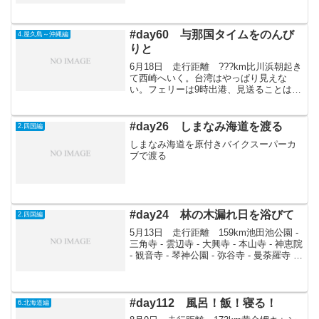
物。バターやクッキーを修道士の人たち
が製造していて、これがまた美味しいら
し...
#day60 与那国タイムをのんび
4.屋久島～沖縄編
りと
6月18日 走行距離 ???km比川浜朝起き
て西崎へいく。台湾はやっぱり見えな
い。フェリーは9時出港、見送ることはで
きなかった。プラプラしながら、ゆきさ
んちでボーっとしていた。夜は飯田さ
ん、渡辺さんの3人で楽しい飲み会。渡辺
#day26 しまなみ海道を渡る
2.四国編
さんが帰ってから...
しまなみ海道を原付きバイクスーパーカ
ブで渡る
#day24 林の木漏れ日を浴びて
2.四国編
5月13日 走行距離 159km池田池公園 -
三角寺 - 雲辺寺 - 大興寺 - 本山寺 - 神恵院
- 観音寺 - 琴神公園 - 弥谷寺 - 曼荼羅寺 -
出釈迦寺 - 甲山寺 - 善通寺 - 金倉寺 - 道隆
寺 - 郷照寺 - 瀬戸大...
#day112 風呂！飯！寝る！
6.北海道編