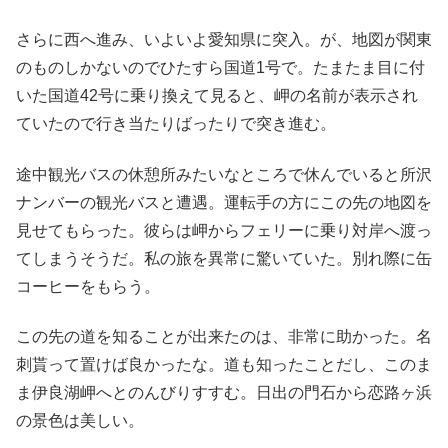
さらに西へ進み、いよいよ愛知県に突入。が、地図が関東
のものしかないのでひたすら国道1号で。たまたま目に付
いた国道42号に乗り換えて見ると、岬の名前が表示され
ていたので行き当たりばったりで突き進む。
途中観光バスの休憩所みたいなところで休んでいると所沢
ナンバーの観光バスと遭遇。運転手の方にこの先の地図を
見せてもらった。彼らは岬からフェリーに乗り対岸へ渡っ
てしまうそうだ。私の旅を異常に驚いていた。別れ際に缶
コーヒーをもらう。
この先の道を知ることが出来たのは、非常に助かった。名
刺貰って置けば良かったな。道も知ったことだし、このま
ま伊良湖岬へとのんびりすすむ。日出の門石から恋路ヶ浜
の景色は美しい。