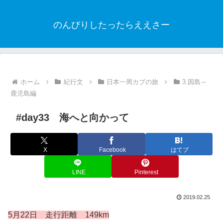
のんびりしたったらええさー
ホーム
紀行文
日本一周カブの旅
3.因島～
鹿児島編
#day33 海へと向かって
X
Facebook
はてブ
LINE
Pinterest
2019.02.25
5月22日 走行距離 149km