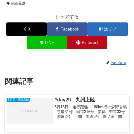
鶴富屋敷
シェアする
X
Facebook
はてブ
LINE
Pinterest
Kentaro
関連記事
#day29 九州上陸
3.因島～鹿児島編
5月18日 走行距離 180km樫の森野営場
- 県道31号 - 国道316号 - 美祢 - 県道33号
- 国道2号 - 下関 - 国道9号 - 壇ノ浦 - 関門
トンネル - 門司 - 県道72号 - 県道25号 -
国道10号 - 行橋...