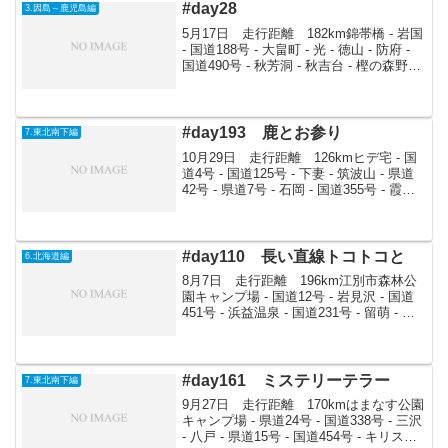
#day28
3.因島～鹿児島編
5月17日 走行距離 182km錦帯橋 - 岩国
- 国道188号 - 大畠町 - 光 - 徳山 - 防府 -
国道490号 - 秋芳洞 - 秋吉台 - 樫の森野営
場目覚めてすぐに目の前にある錦帯橋を
テクテク渡る。早朝は誰もいなくて、お
金取...
#day193 鹿とお参り
7.東北南下編
10月29日 走行距離 126kmヒデ宅 - 国
道4号 - 国道125号 - 下妻 - 筑波山 - 県道
42号 - 県道7号 - 石岡 - 国道355号 - 霞ヶ
浦 - 鹿島神宮 - 鹿島スタジアム横の公園
今日は昼前に出発。国道4号国道12...
#day110 長い直線トコトコと
6.北海道編
8月7日 走行距離 196km江別市森林公
園キャンプ場 - 国道12号 - 岩見沢 - 国道
451号 - 浜益温泉 - 国道231号 - 留萌 - 黄
金岬キャンプ場留萌に向けて9時出発。日
本一の直線道路を通るため国道12号を北
上。本当に長い...
#day161 ミステリーテラー
7.東北南下編
9月27日 走行距離 170kmはまなす公園
キャンプ場 - 県道24号 - 国道338号 - 三沢
- 八戸 - 県道15号 - 国道454号 - キリスト