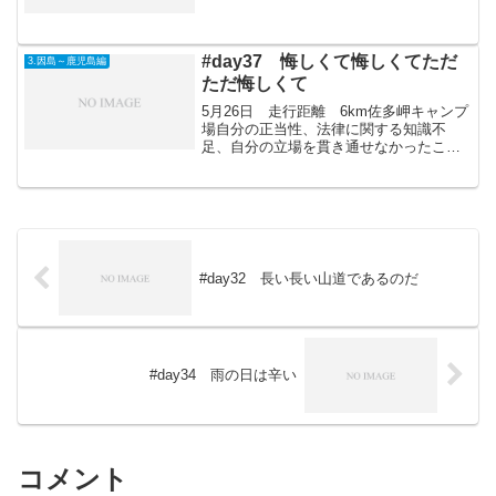
の墓 - 迷ヶ平自然休養村キャンプ場11頃
出発。まずは道を戻り六ヶ所村原燃PRセ
ンタ...
#day37 悔しくて悔しくてただ
3.因島～鹿児島編
ただ悔しくて
5月26日 走行距離 6km佐多岬キャンプ
場自分の正当性、法律に関する知識不
足、自分の立場を貫き通せなかったこ
と、やくざ風のおっさんの思う壺にはま
ってしまった事、すべてが悔しくて情け
なくて。今日は一睡もできなかった。朝
早くに実家に電話して、...
#day32 長い長い山道であるのだ
#day34 雨の日は辛い
コメント