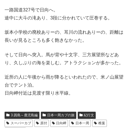
一路国道327号で日向へ。
途中に大斗の滝あり、3段に分かれていて圧巻する。
坂本小学校の廃校ありーの、耳川の流れありーの、距離は
長いが見るところも多く飽きなかった。
そして日向へ突入。馬が背や十文字、三方展望所などあ
り、久しぶりの海を楽しむ。アトラクションが多かった。
近所の人に午後から雨が降るといわれたので、米ノ山展望
台でテント泊。
日向岬付近は見渡す限り水平線。
3.因島～鹿児島編
日本一周カブの旅
紀行文
スーパーカブ
原付
日向岬
日本一周
椎葉