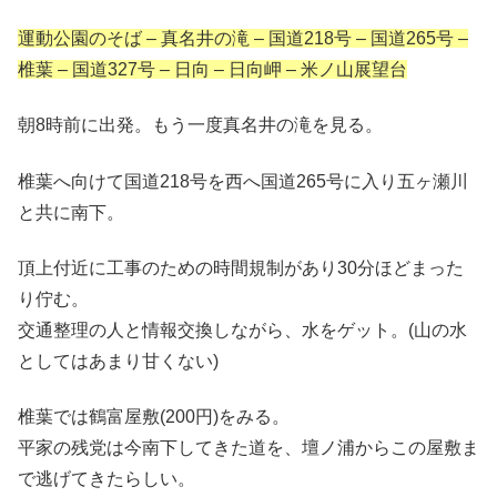
運動公園のそば – 真名井の滝 – 国道218号 – 国道265号 –
椎葉 – 国道327号 – 日向 – 日向岬 – 米ノ山展望台
朝8時前に出発。もう一度真名井の滝を見る。
椎葉へ向けて国道218号を西へ国道265号に入り五ヶ瀬川
と共に南下。
頂上付近に工事のための時間規制があり30分ほどまった
り佇む。
交通整理の人と情報交換しながら、水をゲット。(山の水
としてはあまり甘くない)
椎葉では鶴富屋敷(200円)をみる。
平家の残党は今南下してきた道を、壇ノ浦からこの屋敷ま
で逃げてきたらしい。