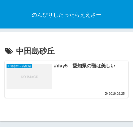
のんびりしたったらええさー
中田島砂丘
#day5 愛知県の顎は美しい
1.習志野～高松編
2019.02.25